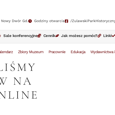
, Nowy Dwór Gd.
Godziny otwarcia
/ZulawskiParkHistoryczn
Sale konferencyjne
Cennik
Jak możesz pomóc?
Linki
alendarz
Zbiory Muzeum
Pracownie
Edukacja
Wydawnictwa i
LIŚMY
W NA
NLINE