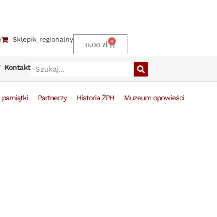
y
Sklepik regionalny
0
0,00
zł
Kontakt
 pamiątki
Partnerzy
Historia ŻPH
Muzeum opowieści