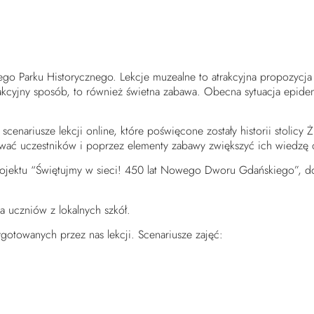
iego Parku Historycznego. Lekcje muzealne to atrakcyjna propozyc
trakcyjny sposób, to również świetna zabawa. Obecna sytuacja epide
nariusze lekcji online, które poświęcone zostały historii stolicy 
ować uczestników i poprzez elementy zabawy zwiększyć ich wiedzę o
 projektu “Świętujmy w sieci! 450 lat Nowego Dworu Gdańskiego”
a uczniów z lokalnych szkół.
otowanych przez nas lekcji. Scenariusze zajęć: