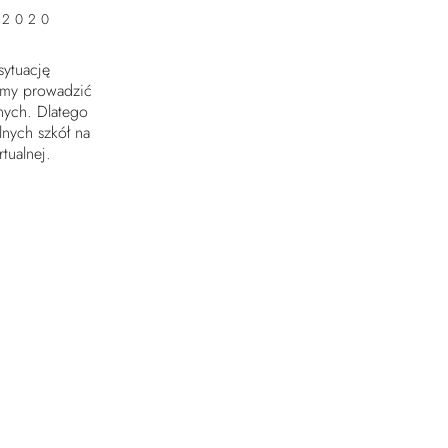
 2020
sytuację
emy prowadzić
lnych. Dlatego
lnych szkół na
 wirtualnej.