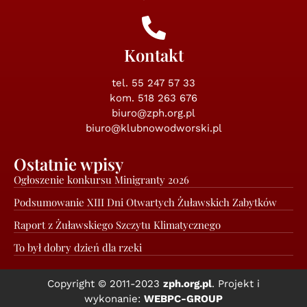
Kontakt
tel.
55 247 57 33
kom. 518 263 676
biuro@zph.org.pl
biuro@klubnowodworski.pl
Ostatnie wpisy
Ogłoszenie konkursu Minigranty 2026
Podsumowanie XIII Dni Otwartych Żuławskich Zabytków
Raport z Żuławskiego Szczytu Klimatycznego
To był dobry dzień dla rzeki
Copyright © 2011-2023
zph.org.pl
. Projekt i
wykonanie:
WEBPC-GROUP