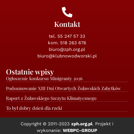
Kontakt
tel.
55 247 57 33
kom. 518 263 676
biuro@zph.org.pl
biuro@klubnowodworski.pl
Ostatnie wpisy
Ogłoszenie konkursu Minigranty 2026
Podsumowanie XIII Dni Otwartych Żuławskich Zabytków
Raport z Żuławskiego Szczytu Klimatycznego
To był dobry dzień dla rzeki
Copyright © 2011-2023
zph.org.pl
. Projekt i
wykonanie:
WEBPC-GROUP