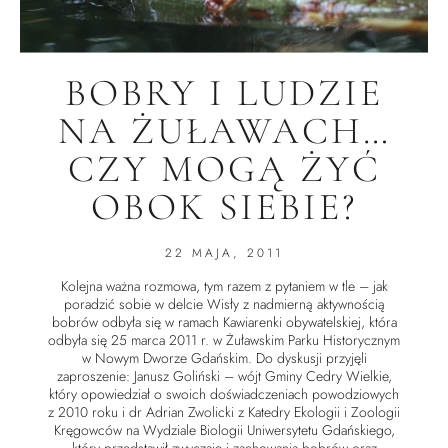
BOBRY I LUDZIE
NA ŻUŁAWACH…
CZY MOGĄ ŻYĆ
OBOK SIEBIE?
22 MAJA, 2011
Kolejna ważna rozmowa, tym razem z pytaniem w tle – jak
poradzić sobie w delcie Wisły z nadmierną aktywnością
bobrów odbyła się w ramach Kawiarenki obywatelskiej, która
odbyła się 25 marca 2011 r. w Żuławskim Parku Historycznym
w Nowym Dworze Gdańskim. Do dyskusji przyjęli
zaproszenie: Janusz Goliński – wójt Gminy Cedry Wielkie,
który opowiedział o swoich doświadczeniach powodziowych
z 2010 roku i dr Adrian Zwolicki z Katedry Ekologii i Zoologii
Kręgowców na Wydziale Biologii Uniwersytetu Gdańskiego,