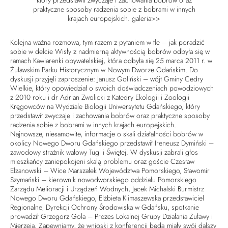
który przedstawił zwyczaje i zachowania bobrów oraz
praktyczne sposoby radzenia sobie z bobrami w innych
krajach europejskich. galeria>>
Kolejna ważna rozmowa, tym razem z pytaniem w tle – jak poradzić
sobie w delcie Wisły z nadmierną aktywnością bobrów odbyła się w
ramach Kawiarenki obywatelskiej, która odbyła się 25 marca 2011 r. w
Żuławskim Parku Historycznym w Nowym Dworze Gdańskim. Do
dyskusji przyjęli zaproszenie: Janusz Goliński – wójt Gminy Cedry
Wielkie, który opowiedział o swoich doświadczeniach powodziowych
z 2010 roku i dr Adrian Zwolicki z Katedry Ekologii i Zoologii
Kręgowców na Wydziale Biologii Uniwersytetu Gdańskiego, który
przedstawił zwyczaje i zachowania bobrów oraz praktyczne sposoby
radzenia sobie z bobrami w innych krajach europejskich.
Najnowsze, niesamowite, informacje o skali działalności bobrów w
okolicy Nowego Dworu Gdańskiego przedstawił Ireneusz Dymiński –
zawodowy strażnik wałowy Tugi i Świętej. W dyskusji zabrali głos
mieszkańcy zaniepokojeni skalą problemu oraz goście Czesław
Elzanowski – Wice Marszałek Województwa Pomorskiego, Sławomir
Szymański – kierownik nowodworskiego oddziału Pomorskiego
Zarządu Melioracji i Urządzeń Wodnych, Jacek Michalski Burmistrz
Nowego Dworu Gdańskiego, Elżbieta Klimaszewska przedstawiciel
Regionalnej Dyrekcji Ochrony Środowiska w Gdańsku, spotkanie
prowadził Grzegorz Gola – Prezes Lokalnej Grupy Działania Żuławy i
Mierzeja. Zapewniamy, że wnioski z konferencji będą miały swój dalszy